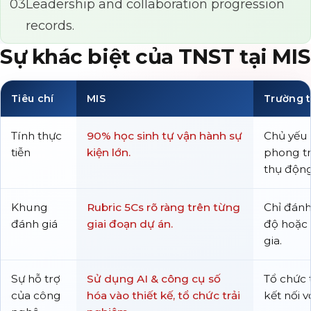
03
Leadership and collaboration progression
records.
Sự khác biệt của TNST tại MIS
Tiêu chí
MIS
Trường 
Tính thực
90% học sinh tự vận hành sự
Chủ yếu
tiễn
kiện lớn.
phong tr
thụ động
Khung
Rubric 5Cs rõ ràng trên từng
Chỉ đánh
đánh giá
giai đoạn dự án.
độ hoặc 
gia.
Sự hỗ trợ
Sử dụng AI & công cụ số
Tổ chức 
của công
hóa vào thiết kế, tổ chức trải
kết nối v