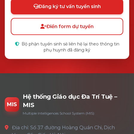
Đăng ký tư vấn tuyển sinh
Điền form dự tuyển
Bộ phận tuyển sinh sẽ liên hệ lại theo thông tin
phụ huynh đã đăng ký
Hệ thống Giáo dục Đa Trí Tuệ –
MIS
MIS
Multiple Intelligences School System (MIS)
Địa chỉ: Số 37 đường Hoàng Quán Chi, Dịch