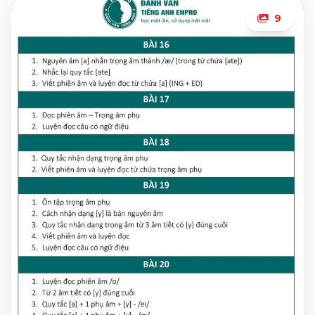
9
5
ảnh