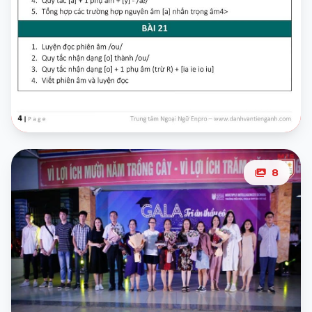
8
9
ảnh