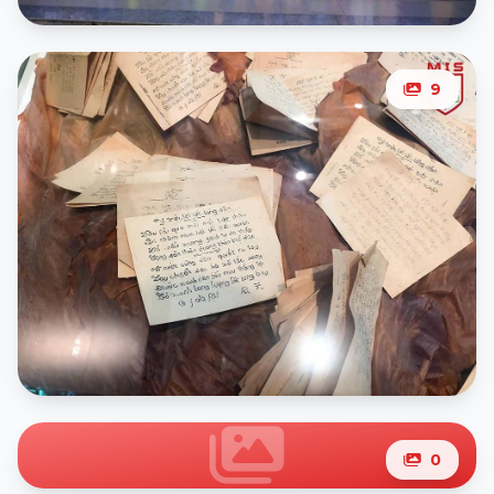
9
8
ảnh
0