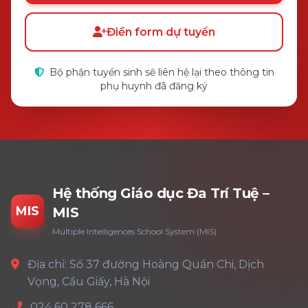
Điền form dự tuyển
Bộ phận tuyển sinh sẽ liên hệ lại theo thông tin
phụ huynh đã đăng ký
Hệ thống Giáo dục Đa Trí Tuệ –
MIS
MIS
Multiple Intelligences School System (MIS)
Địa chỉ: Số 37 đường Hoàng Quán Chi, Dịch
Vọng, Cầu Giấy, Hà Nội
024 60 278 666