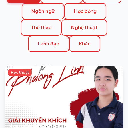
Ngôn ngữ
Học bổng
Thể thao
Nghệ thuật
Lãnh đạo
Khác
Học thuật
Nguyễn Phương Linh