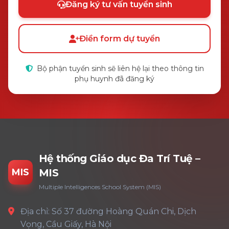
Đăng ký tư vấn tuyển sinh
Điền form dự tuyển
Bộ phận tuyển sinh sẽ liên hệ lại theo thông tin
phụ huynh đã đăng ký
Hệ thống Giáo dục Đa Trí Tuệ –
MIS
MIS
Multiple Intelligences School System (MIS)
Địa chỉ: Số 37 đường Hoàng Quán Chi, Dịch
Vọng, Cầu Giấy, Hà Nội