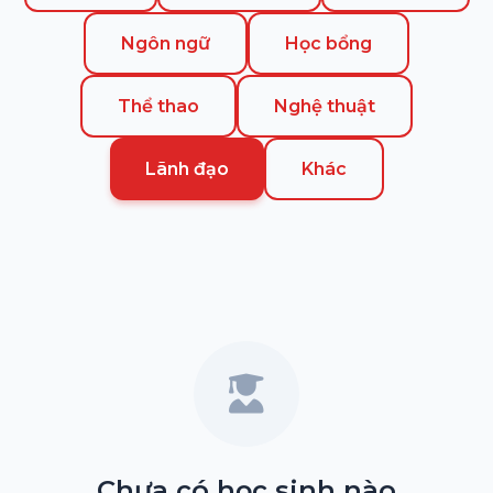
Ngôn ngữ
Học bổng
Thể thao
Nghệ thuật
Lãnh đạo
Khác
Chưa có học sinh nào