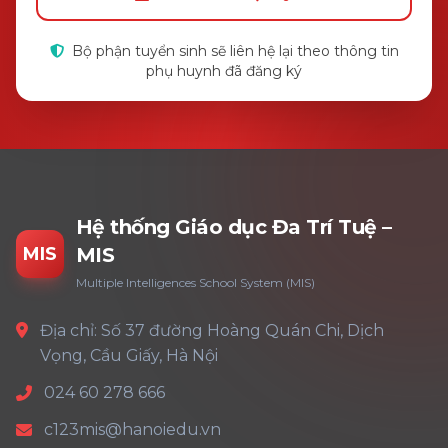
Bộ phận tuyển sinh sẽ liên hệ lại theo thông tin
phụ huynh đã đăng ký
Hệ thống Giáo dục Đa Trí Tuệ –
MIS
MIS
Multiple Intelligences School System (MIS)
Địa chỉ: Số 37 đường Hoàng Quán Chi, Dịch
Vọng, Cầu Giấy, Hà Nội
024 60 278 666
c123mis@hanoiedu.vn