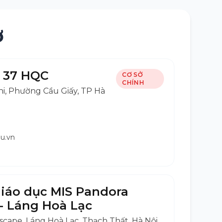
ở
h 37 HQC
CƠ SỞ
CHÍNH
i, Phường Cầu Giấy, TP Hà
u.vn
giáo dục MIS Pandora
- Láng Hoà Lạc
cape, Láng Hoà Lạc, Thạch Thất, Hà Nội