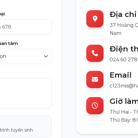
Địa chỉ
oại
37 Hoàng Q
Nam
uan tâm
Điện t
024 60 278
Email
c123mis@h
Giờ làm
Thứ Hai - T
Thứ Bảy: 8
trình tuyển sinh