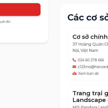
Các cơ s
yệt đối
Cơ sở chín
37 Hoàng Quán Ch
Nội, Việt Nam
024 60 278 666
c123mis@hanoied
Xem bản đồ
Trang trại 
Landscape 
MIS Pandora Lands