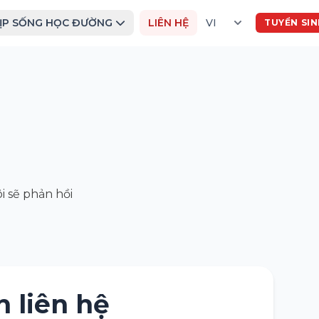
ỊP SỐNG HỌC ĐƯỜNG
LIÊN HỆ
TUYỂN SI
i sẽ phản hồi
n liên hệ