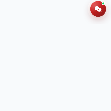
nh
n sinh tại MIS
lại thông tin để được tư vấn chương trình
uan hoặc hoàn tất hồ sơ dự tuyển.
Đăng ký tư vấn tuyển sinh