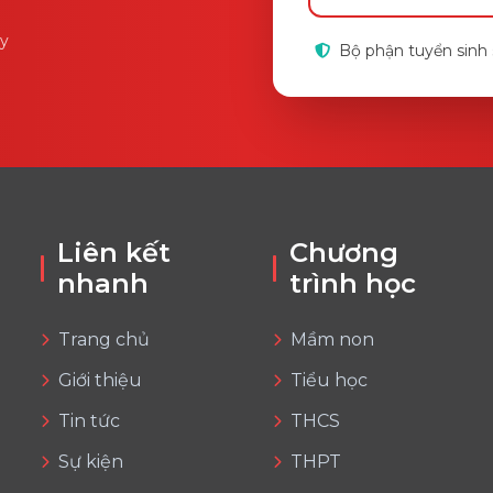
ày
Bộ phận tuyển sinh s
Liên kết
Chương
nhanh
trình học
Trang chủ
Mầm non
Giới thiệu
Tiểu học
Tin tức
THCS
Sự kiện
THPT