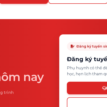
Đăng ký tuyển si
Đăng ký tuyể
Phụ huynh có thể để 
hôm nay
học, hẹn lịch tham q
ng trình