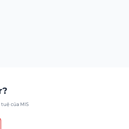
r?
 tuệ của MIS