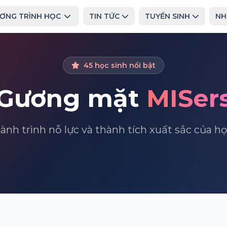
ƠNG TRÌNH HỌC
TIN TỨC
TUYỂN SINH
NH
45 học sinh nổi bật
Gương mặt
MISer
ành trình nỗ lực và thành tích xuất sắc của h