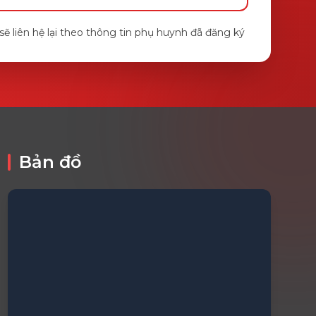
ẽ liên hệ lại theo thông tin phụ huynh đã đăng ký
Bản đồ