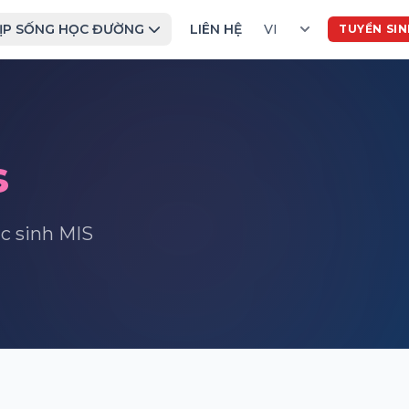
ỊP SỐNG HỌC ĐƯỜNG
LIÊN HỆ
TUYỂN SI
s
ọc sinh MIS