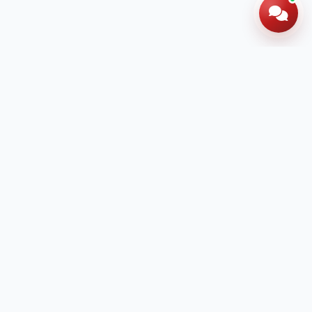
Hotline: 024 60 278 666
Đăng ký tư vấn
miễn phí ngay hôm nay
Để lại thông tin để được tư vấn chi tiết về chương
trình học và lộ trình phù hợp cho con em bạn.
500+
phụ huynh đã đăng ký tháng này