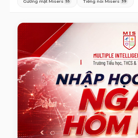
Gương mặt Misers
Tiếng nói Misers
55
39