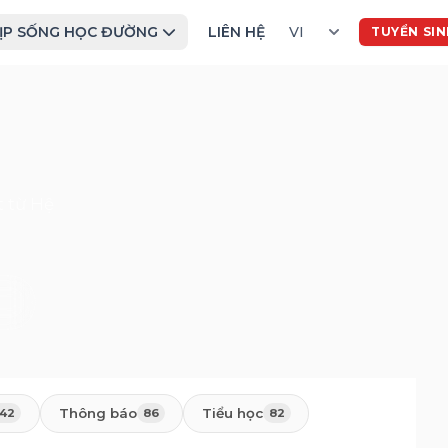
ỊP SỐNG HỌC ĐƯỜNG
LIÊN HỆ
TUYỂN SI
 từ Hệ
Thông báo
Tiểu học
142
86
82