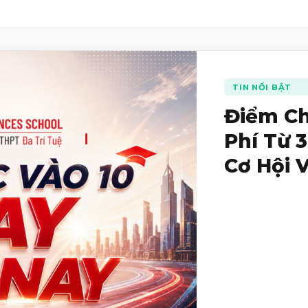
TIN NỔI BẬT
Điểm Ch
Phí Từ 
Cơ Hội 
Học 202