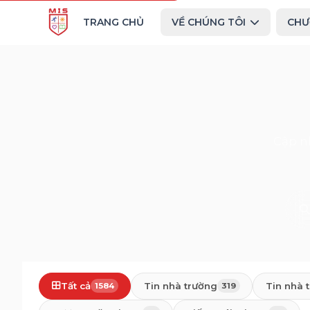
TRANG CHỦ
VỀ CHÚNG TÔI
CHƯ
Cập n
Tất cả
Tin nhà trường
Tin nhà 
1584
319