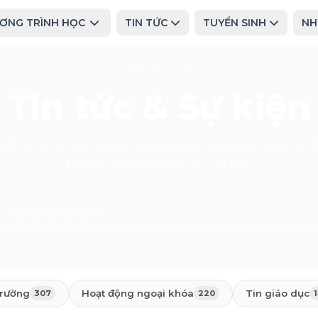
ƠNG TRÌNH HỌC
TIN TỨC
TUYỂN SINH
NH
Trang chủ
Tin tức
Tin tức & Sự kiện
hật những hoạt động, sự kiện và thông báo mới nhất
thống Giáo dục Đa Trí Tuệ MIS
trường
Hoạt động ngoại khóa
Tin giáo dục
307
220