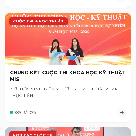
CUỘC THI & HỌC THUẬT
CHUNG KẾT CUỘC THI KHOA HỌC KỸ THUẬT
MIS
NƠI HỌC SINH BIẾN Ý TƯỞNG THÀNH GIẢI PHÁP
THỰC TIỄN
08/03/2026
HỢP TÁC QUỐC TẾ