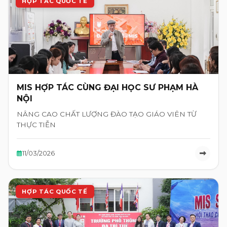
HỢP TÁC QUỐC TẾ
MIS HỢP TÁC CÙNG ĐẠI HỌC SƯ PHẠM HÀ
NỘI
NÂNG CAO CHẤT LƯỢNG ĐÀO TẠO GIÁO VIÊN TỪ
THỰC TIỄN
11/03/2026
HỢP TÁC QUỐC TẾ