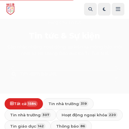
Trang chủ
Tin tức
Tin tức & Sự kiện
Cập nhật những hoạt động, sự kiện và thông báo mới
nhất từ Hệ thống Giáo dục Đa Trí Tuệ MIS
Tất cả
Tin nhà trường
1584
319
Tin nhà trường
Hoạt động ngoại khóa
307
220
Tin giáo dục
Thông báo
142
86