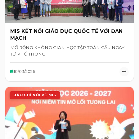
MIS KẾT NỐI GIÁO DỤC QUỐC TẾ VỚI ĐAN
MẠCH
MỞ RỘNG KHÔNG GIAN HỌC TẬP TOÀN CẦU NGAY
TỪ PHỔ THÔNG
10/03/2026
BÁO CHÍ NÓI VỀ MIS