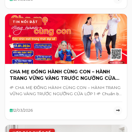
TIN NỔI BẬT
CHA MẸ ĐỒNG HÀNH CÙNG CON – HÀNH
TRANG VỮNG VÀNG TRƯỚC NGƯỠNG CỬA
LỚP 1
🌱 CHA MẸ ĐỒNG HÀNH CÙNG CON – HÀNH TRANG
VỮNG VÀNG TRƯỚC NGƯỠNG CỬA LỚP 1 🌱 Chuẩn bị
…
12/03/2026