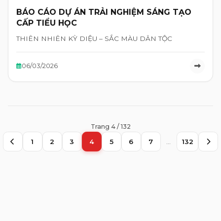
BÁO CÁO DỰ ÁN TRẢI NGHIỆM SÁNG TẠO
CẤP TIỂU HỌC
THIÊN NHIÊN KỲ DIỆU – SẮC MÀU DÂN TỘC
06/03/2026
Trang 4 / 132
1
2
3
4
5
6
7
…
132