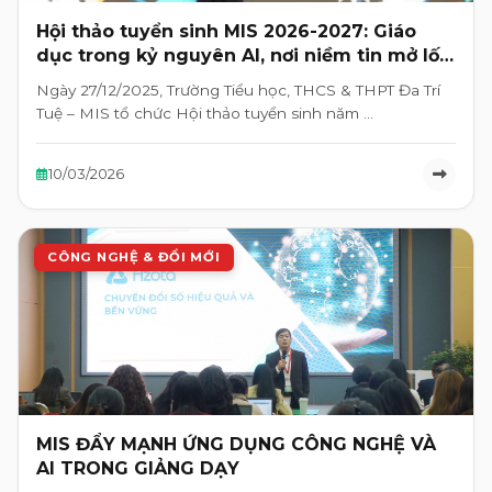
Hội thảo tuyển sinh MIS 2026-2027: Giáo
dục trong kỷ nguyên AI, nơi niềm tin mở lối
tương lai
Ngày 27/12/2025, Trường Tiểu học, THCS & THPT Đa Trí
Tuệ – MIS tổ chức Hội thảo tuyển sinh năm …
10/03/2026
CÔNG NGHỆ & ĐỔI MỚI
MIS ĐẨY MẠNH ỨNG DỤNG CÔNG NGHỆ VÀ
AI TRONG GIẢNG DẠY