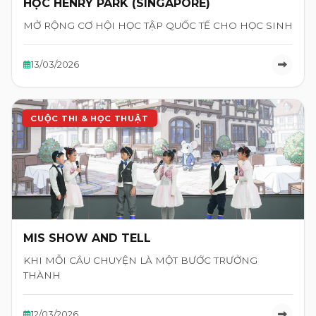
HỌC HENRY PARK (SINGAPORE)
MỞ RỘNG CƠ HỘI HỌC TẬP QUỐC TẾ CHO HỌC SINH
13/03/2026
CUỘC THI & HỌC THUẬT
MIS SHOW AND TELL
KHI MỖI CÂU CHUYỆN LÀ MỘT BƯỚC TRƯỞNG
THÀNH
12/03/2026