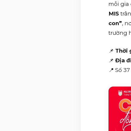
mỗi gia 
MIS
trân
con”
, n
trường h
📌
Thời 
📌
Địa đ
📍 Số 37