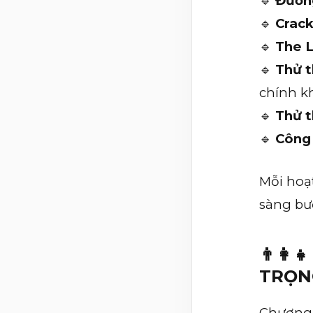
🔹
Đường
🔹
Crack
🔹
The L
🔹
Thử t
chính kh
🔹
Thử t
🔹
Công 
Mỗi hoạ
sàng bư
👨‍👩
TRỌN
Chương 