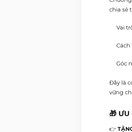
chia sẻ 
Vai t
Cách 
Góc n
Đây là 
vững ch
🎁 ƯU
👉
TẶNG