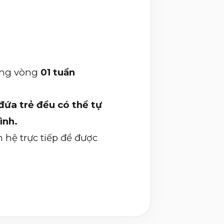
rong vòng
01 tuần
đứa trẻ đều có thể tự
ình.
 hệ trực tiếp để được