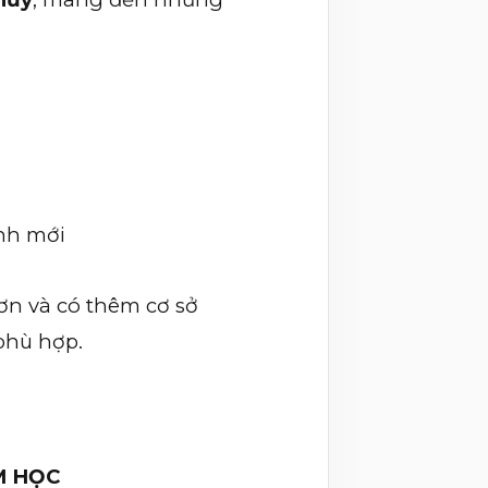
inh mới
ơn và có thêm cơ sở
phù hợp.
I
M HỌC