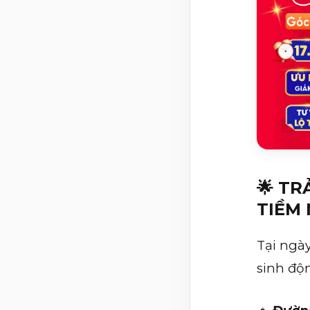
🌟 TR
TIỀM
Tại ngày
sinh độn