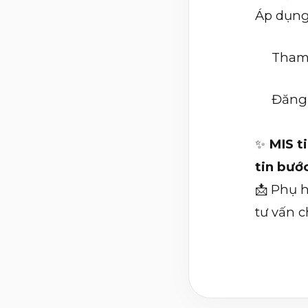
Áp dụng
Tham 
Đăng 
✨
MIS t
tin bướ
📩 Phụ h
tư vấn ch