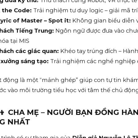
 đua kỳ thú:
Thử thách cùng Robot, VR thực tế
 the Code:
Trải nghiệm tư duy logic – giải mã trí
yric of Master – Spot it:
Không gian biểu diễn v
hách Tiếng Trung:
Ngôn ngữ được đưa vào chươ
óa tại MIS
hách các giác quan:
Khéo tay trúng đích – Hành 
xưởng sáng tạo:
Trải nghiệm các nghề nghiệp c
t động là một “mảnh ghép” giúp con tự tin khám
ớc vào môi trường tiểu học với tâm thế chủ độn
‍👧‍👦 CHA MẸ – NGƯỜI BẠN ĐỒNG H
G NHẤT
trình có sự tham gia của
Diễn giả Nguyễn Lệ T