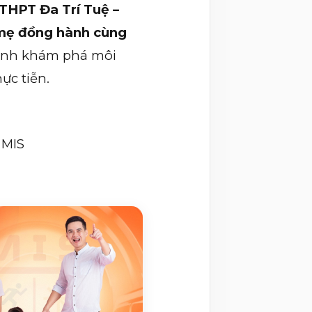
THPT Đa Trí Tuệ –
 mẹ đồng hành cùng
rình khám phá môi
ực tiễn.
 MIS