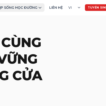
ỊP SỐNG HỌC ĐƯỜNG
LIÊN HỆ
TUYỂN SI
 CÙNG
 VỮNG
G CỬA