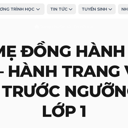
ƠNG TRÌNH HỌC
TIN TỨC
TUYỂN SINH
NH
Trang chủ
Tin tức
Tin nổi bật
/
/
MẸ ĐỒNG HÀNH
– HÀNH TRANG
 TRƯỚC NGƯỠN
LỚP 1