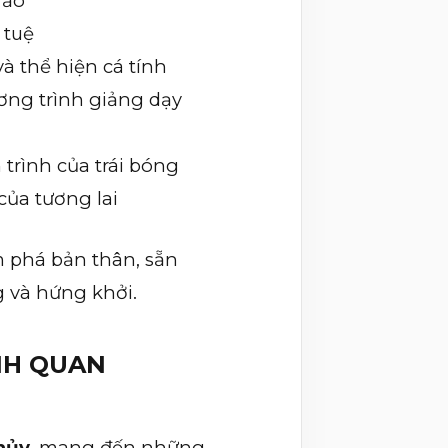
 ảo
 tuệ
à thể hiện cá tính
ng trình giảng dạy
trình của trái bóng
ủa tương lai
 phá bản thân, sẵn
g và hứng khởi.
ÀNH QUAN
hủy
, mang đến những