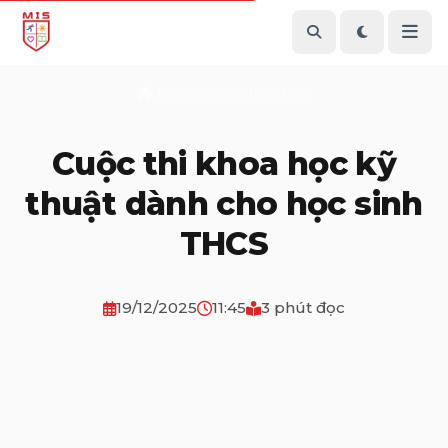
Trang chủ
Tin tức
THCS
/
/
Cuộc thi khoa học kỹ
thuật dành cho học sinh
THCS
19/12/2025
11:45
3 phút đọc