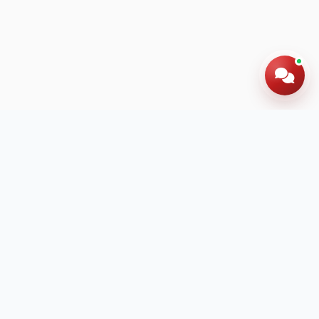
Hotline: 024 60 278 666
Đăng ký tư vấn
miễn phí ngay hôm nay
Để lại thông tin để được tư vấn chi tiết về chương
trình học và lộ trình phù hợp cho con em bạn.