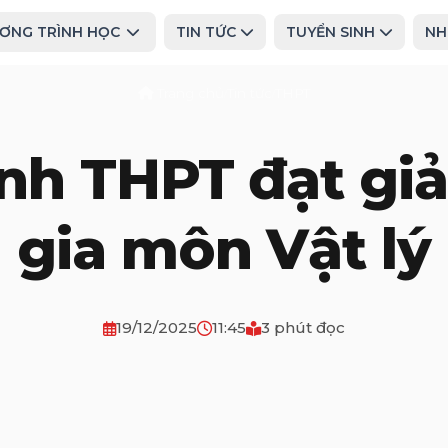
ƠNG TRÌNH HỌC
TIN TỨC
TUYỂN SINH
NH
Trang chủ
Tin tức
THPT
/
/
nh THPT đạt gi
gia môn Vật lý
19/12/2025
11:45
3 phút đọc