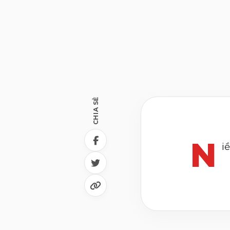
CHIA SẺ
N
iề