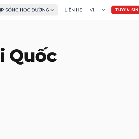
ỊP SỐNG HỌC ĐƯỜNG
LIÊN HỆ
TUYỂN SI
ải Quốc