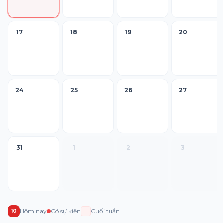
17
18
19
20
24
25
26
27
31
1
2
3
Hôm nay
Có sự kiện
Cuối tuần
10