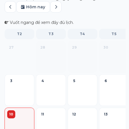
Hôm nay
Vuốt ngang để xem đầy đủ lịch.
T2
T3
T4
T5
27
28
29
30
3
4
5
6
10
11
12
13