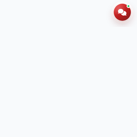
Hotline: 024 60 278 666
Đăng ký tư vấn
miễn phí ngay hôm nay
Để lại thông tin để được tư vấn chi tiết về chương
trình học và lộ trình phù hợp cho con em bạn.
500+
phụ huynh đã đăng ký tháng này