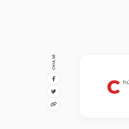
CHIA SẺ
C
hú