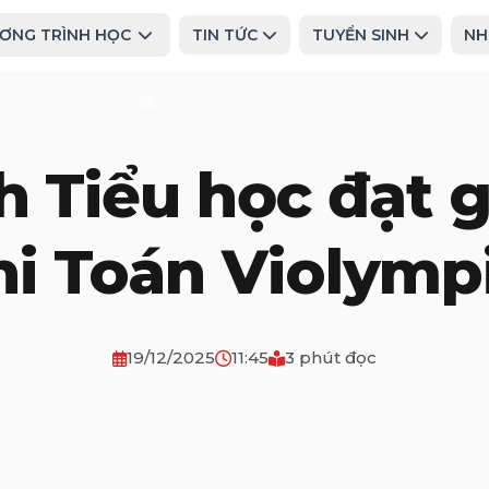
ƠNG TRÌNH HỌC
TIN TỨC
TUYỂN SINH
NH
Trang chủ
Tin tức
Tiểu học
/
/
h Tiểu học đạt g
hi Toán Violymp
19/12/2025
11:45
3 phút đọc