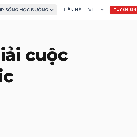
ỊP SỐNG HỌC ĐƯỜNG
LIÊN HỆ
TUYỂN SI
iải cuộc
ic