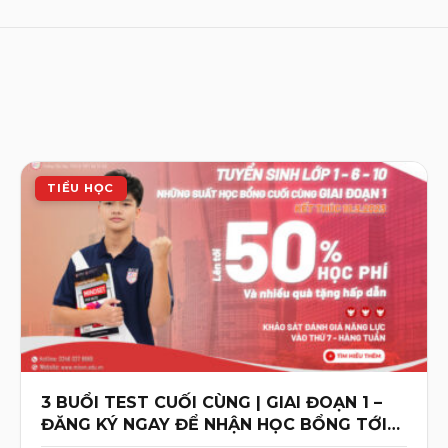
TIỂU HỌC
3 BUỔI TEST CUỐI CÙNG | GIAI ĐOẠN 1 –
ĐĂNG KÝ NGAY ĐỂ NHẬN HỌC BỔNG TỚI
50%