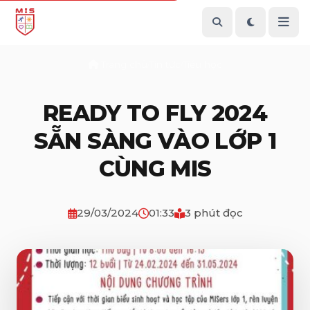
Trang chủ
Tin tức
Tiểu học
/
/
READY TO FLY 2024
SẴN SÀNG VÀO LỚP 1
CÙNG MIS
29/03/2024
01:33
3 phút đọc