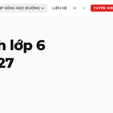
ỊP SỐNG HỌC ĐƯỜNG
LIÊN HỆ
TUYỂN SI
h lớp 6
27