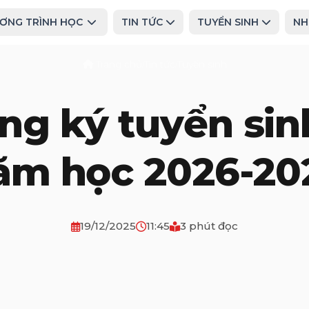
ƠNG TRÌNH HỌC
TIN TỨC
TUYỂN SINH
NH
Trang chủ
Tin tức
Tuyển sinh
/
/
g ký tuyển sin
ăm học 2026-20
19/12/2025
11:45
3 phút đọc