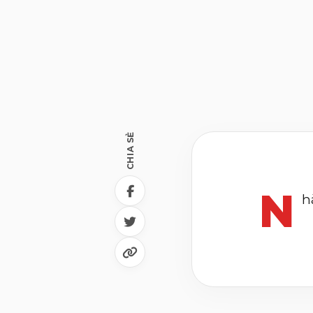
CHIA SẺ
N
h