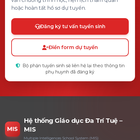
vấn chương trình học, hẹn lịch tham quan
hoặc hoàn tất hồ sơ dự tuyển.
Đăng ký tư vấn tuyển sinh
Điền form dự tuyển
Bộ phận tuyển sinh sẽ liên hệ lại theo thông tin
phụ huynh đã đăng ký
Hệ thống Giáo dục Đa Trí Tuệ –
MIS
MIS
Multiple Intelligences School System (MIS)