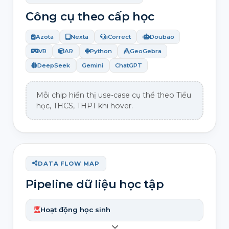
Công cụ theo cấp học
Azota
Nexta
iCorrect
Doubao
VR
AR
Python
GeoGebra
DeepSeek
Gemini
ChatGPT
Mỗi chip hiển thị use-case cụ thể theo Tiểu
học, THCS, THPT khi hover.
DATA FLOW MAP
Pipeline dữ liệu học tập
Hoạt động học sinh