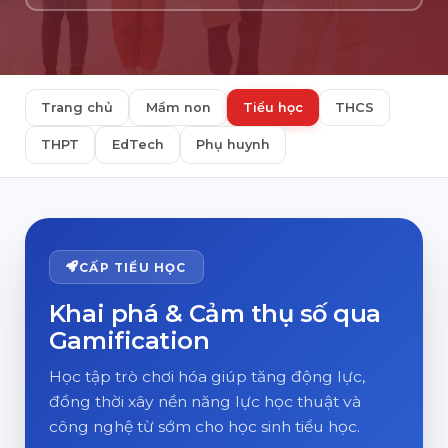
Trang chủ
Mầm non
Tiểu học
THCS
THPT
EdTech
Phụ huynh
CẤP TIỂU HỌC
Khai phá & Cảm thụ số qua
Gamification
Học tập trò chơi hóa giúp tăng động lực,
đồng thời xây nền năng lực học thuật và
công nghệ từ sớm cho học sinh tiểu học.