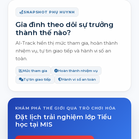
SNAPSHOT PHỤ HUYNH
Gia đình theo dõi sự trưởng
thành thế nào?
AI-Track hiển thị mức tham gia, hoàn thành
nhiệm vụ, tự tin giao tiếp và hành vi số an
toàn.
Mức tham gia
Hoàn thành nhiệm vụ
Tự tin giao tiếp
Hành vi số an toàn
KHÁM PHÁ THẾ GIỚI QUA TRÒ CHƠI HÓA
Đặt lịch trải nghiệm lớp Tiểu
học tại MIS