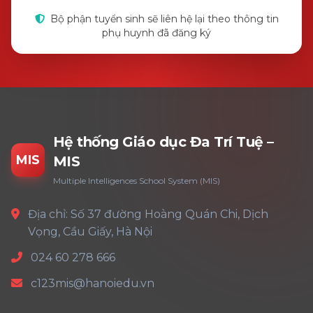
Bộ phận tuyển sinh sẽ liên hệ lại theo thông tin
phụ huynh đã đăng ký
Hệ thống Giáo dục Đa Trí Tuệ –
MIS
MIS
Multiple Intelligences School System (MIS)
Địa chỉ: Số 37 đường Hoàng Quán Chi, Dịch
Vọng, Cầu Giấy, Hà Nội
024 60 278 666
c123mis@hanoiedu.vn