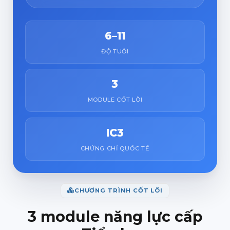
6–11
ĐỘ TUỔI
3
MODULE CỐT LÕI
IC3
CHỨNG CHỈ QUỐC TẾ
CHƯƠNG TRÌNH CỐT LÕI
3 module năng lực cấp